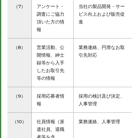
（7）
アンケート・
当社の製品開発・サー
調査にご協力
ビス向上および販売促
頂いた方の情
進
報
（8）
営業活動、公
業務連絡、円滑なお取
開情報、紳士
引先対応
録等から入手
したお取引先
等の情報
（9）
採用応募者情
採用の検討及び決定、
報
人事管理
（10）
社員情報（派
業務連絡、人事管理
遣社員、退職
者等を含